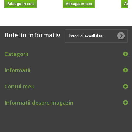
Adauga in cos
Adauga in cos
Ada
Buletin informativ
Categorii
Informatii
Contul meu
Informatii despre magazin