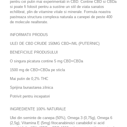
pentru cei putin mai experimentati in CBD. Contine CBD si CBDa
si poate fi folosit pentru a sustine un stil de viata sanatos
echilibrat, plin de vitamine vitale si minerale. Formula noastra
pastreaza structura complexa naturala a canepei de peste 400
de molecule nealterate.
INFORMATII PRODUS
ULEI DE CBD CRUDE 150MG CBD+/ML (PUTERNIC)
BENEFICIILE PRODUSULUI
O singura picatura contine 5 mg CBD+CBDa
1500 mg de CBD+CBDa pe sticla
Mai putin de 0,2% THC
Sprijina bunastarea zilnica
Potrivit pentru incepatori
INGREDIENTE 100% NATURALE
Ulei din seminte de canepa (50%), Omega 3 (0,75g), Omega 6
(2,5g), Vitamina E (5mg) fitocanabinoizi canabidiol si acid