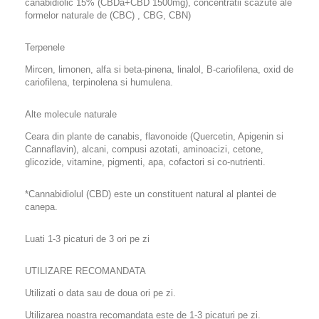
canabidiolic 15% (CBDa+CBD 1500mg), concentratii scazute ale
formelor naturale de (CBC) , CBG, CBN)
Terpenele
Mircen, limonen, alfa si beta-pinena, linalol, B-cariofilena, oxid de
cariofilena, terpinolena si humulena.
Alte molecule naturale
Ceara din plante de canabis, flavonoide (Quercetin, Apigenin si
Cannaflavin), alcani, compusi azotati, aminoacizi, cetone,
glicozide, vitamine, pigmenti, apa, cofactori si co-nutrienti.
*Cannabidiolul (CBD) este un constituent natural al plantei de
canepa.
Luati 1-3 picaturi de 3 ori pe zi
UTILIZARE RECOMANDATA
Utilizati o data sau de doua ori pe zi.
Utilizarea noastra recomandata este de 1-3 picaturi pe zi.