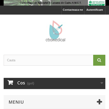
Contacteaza-ne
Autentificare
Cos
(gol)
MENIU