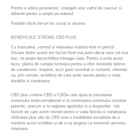
Pentru a utiliza picuratorul, strangeti usor varful de cauciuc si
eliberati pentru a umple picuratorul.
Pastrati sticla intr-un loc uscat si racoros.
BENEFICIILE STRONG CBD PLUS
Cu mancarea, somnul si relaxarea noastra este in pericol.
Oricare dintre acesti trei factori fiind mai putin decat este cel mai
bun, ne poate dezechilibra intreaga viata. Pentru a evita acest
lucru, planta de canepa lucreaza pentru a oferi nivelurile optime
de canabinoizi, terpene, acizi grasi esentiali si nutrienti, oferindu-
va, prin urmare, echilibrul de care aveti nevoie pentru o viata
durabila si sanatoasa.
CBD plus contine CBD si CBDa care ajuta la stimularea
sistemului endocannabinoid si la mentinerea sistemului imunitar
puternic, precum si la reglarea apetitului si a dispozitiei - toti
factorii de care avem nevoie pentru o viata fericita si sanatoasa.
Utilizarea plus ulei de CBD este o modalitate excelenta de a
mentine acest echilibru si de a va asigura ca mentineti armonia
interioara.