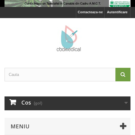
Contacteaza-ne
Autentificare
Cos
(gol)
MENIU