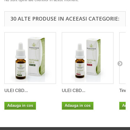
30 ALTE PRODUSE IN ACEEASI CATEGORIE:
ULEI CBD...
ULEI CBD...
Tinctu
Adauga in cos
Adauga in cos
Ada