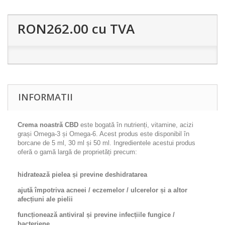
RON262.00
cu TVA
INFORMATII
Crema noastră CBD
este bogată în nutrienți, vitamine, acizi
grași Omega-3 și Omega-6. Acest produs este disponibil în
borcane de 5 ml, 30 ml și 50 ml. Ingredientele acestui produs
oferă o gamă largă de proprietăți precum:
hidratează pielea și previne deshidratarea
ajută împotriva acneei / eczemelor / ulcerelor și a altor
afecțiuni ale pielii
funcționează antiviral și previne infecțiile fungice /
bacteriene