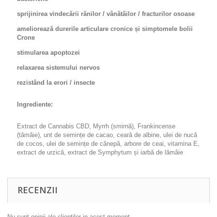
sprijinirea vindecării rănilor / vânătăilor / fracturilor osoase
ameliorează durerile articulare cronice și simptomele bolii
Crone
stimularea apoptozei
relaxarea sistemului nervos
rezistând la erori / insecte
Ingrediente:
Extract de Cannabis CBD, Myrrh (smirnă), Frankincense
(tămăie), unt de semințe de cacao, ceară de albine, ulei de nucă
de cocos, ulei de semințe de cânepă, arbore de ceai, vitamina E,
extract de urzică, extract de Symphytum și iarbă de lămâie
RECENZII
Nu sunt opinii ale clientilor in acest moment.