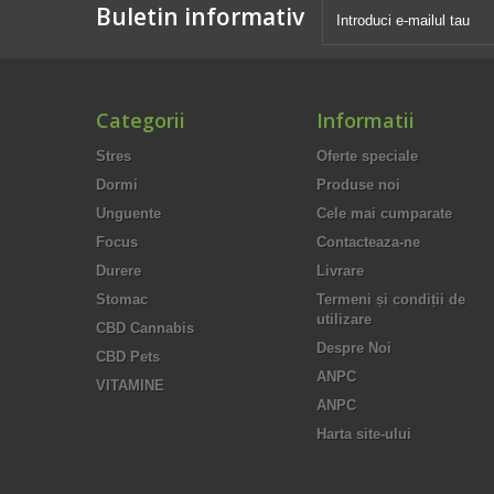
Buletin informativ
Categorii
Informatii
Stres
Oferte speciale
Dormi
Produse noi
Unguente
Cele mai cumparate
Focus
Contacteaza-ne
Durere
Livrare
Stomac
Termeni și condiții de
utilizare
CBD Cannabis
Despre Noi
CBD Pets
ANPC
VITAMINE
ANPC
Harta site-ului