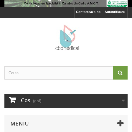
Contacteaza-ne
Autentificare
Cos
(gol)
MENIU